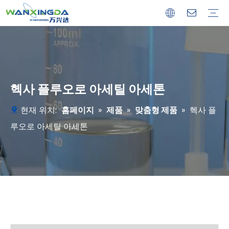
맞춤형 제품
기존 제품
헥사 플루오로 아세틸 아세톤
현재 위치:
홈페이지
»
제품
»
맞춤형 제품
»
헥사 플
루오로 아세틸 아세톤